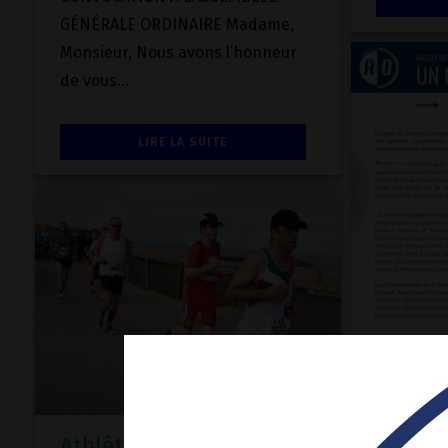
GÉNÉRALE ORDINAIRE Madame,
Monsieur, Nous avons l’honneur
de vous...
LIRE LA SUITE
Un œil 
Olympi
19 Mar 20
Athlétisme : le Grand