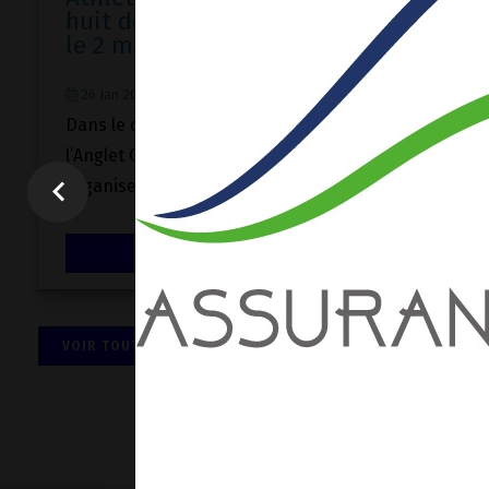
A téléchar
huit des fêtes d'Anglet
le 2 mars à 16h !
26 Jan 2024
Actualités
Dans le cadre des fêtes d’Anglet,
l’Anglet Olympique Athlétisme
organise « Grand huit des Fêtes...
LIRE LA SUITE
VOIR TOUTES LES ACTUALITÉS