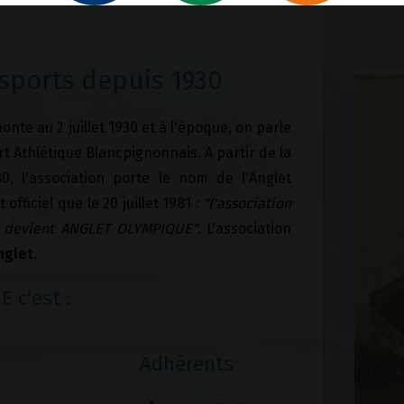
sports depuis 1930
nte au 2 juillet 1930 et à l'époque, on parle
port Athlétique Blancpignonnais. A partir de la
, l'association porte le nom de l'Anglet
iciel que le 20 juillet 1981 :
"l'association
ui devient ANGLET OLYMPIQUE"
. L'association
Anglet
.
 c'est :
Adhérents