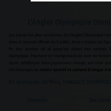
L'Anglet Olympique Omni
Les traces les plus anciennes de l'Anglet Olympique remo
dans le Journal Officiel du 6 juillet, de la création du S
fin des années 40 et jusqu'au début des années 80
Olympique. Pourtant ce changement de nom ne devient off
Sport athlétique blancpignonnais change son titre q
est hébergée au
centre sportif et culturel El Hogar à 
En quelques chiffres, l'ANGLET OLYMPIQUE
Salariés
Sections