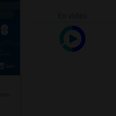
En video
:
ions