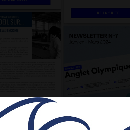
LIRE LA SUITE
sur l'Anglet
que Escrime !
Newsletter : notre
24
Actualités
newsletter de janvi