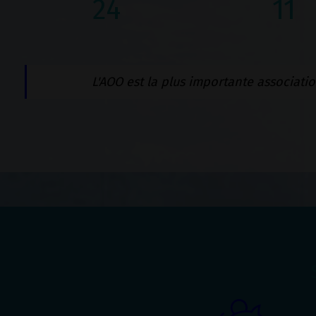
24
11
L'AOO est la plus importante association